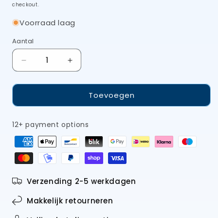
checkout.
Voorraad laag
Aantal
Aantal
Aantal
verlagen
verhogen
voor
voor
Toevoegen
TRIANGLE
TRIANGLE
zwarte
zwarte
siliconen
siliconen
12+ payment options
bakborstel
bakborstel
voor
voor
olijfolie
olijfolie
of
of
boter
boter
et
et
Verzending 2-5 werkdagen
handig
handig
ophangsysteem
ophangsysteem
Makkelijk retourneren