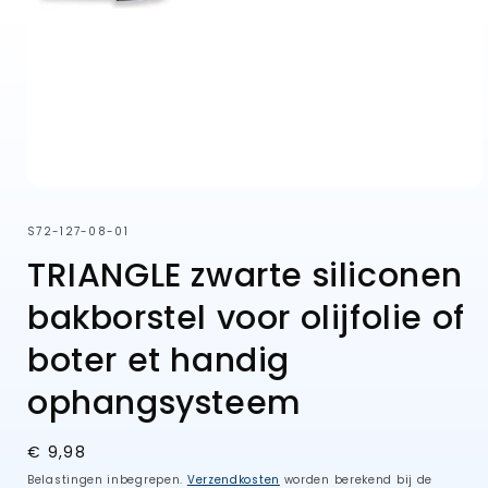
Media
1
openen
SKU:
S72-127-08-01
in
modaal
TRIANGLE zwarte siliconen
bakborstel voor olijfolie of
boter et handig
ophangsysteem
Normale
€ 9,98
prijs
Belastingen inbegrepen.
Verzendkosten
worden berekend bij de