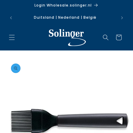
Meteen
Login Wholesale.solinger.nl
naar de
content
Duitsland | Nederland | België
Winkelwage
 direct naar
roductinformatie