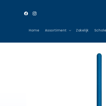
Meteen
naar de
content
Meer dan 2000+ producten
Facebook
Instagram
Home
Assortiment
Zakelijk
Schol
Ga direct naar
productinformatie