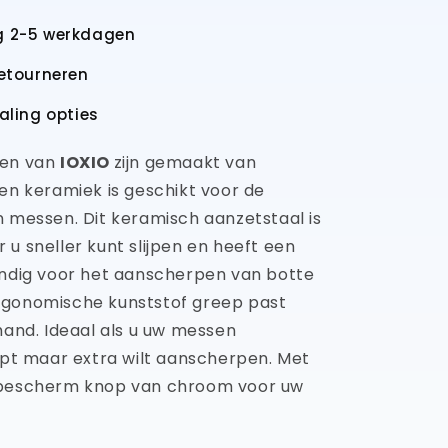
360,
g 2-5 werkdagen
lengte
26cm
retourneren
zwart
heft
taling opties
len van
IOXIO
zijn gemaakt van
een keramiek is geschikt voor de
n messen. Dit keramisch aanzetstaal is
u sneller kunt slijpen en heeft een
andig voor het aanscherpen van botte
rgonomische kunststof greep past
hand. Ideaal als u uw messen
ijpt maar extra wilt aanscherpen. Met
 bescherm knop van chroom voor uw