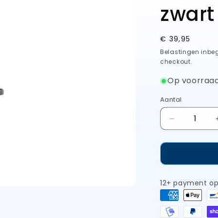
zwart
Normale
€ 39,95
prijs
Belastingen inbe
checkout.
Op voorraa
Aantal
Aantal
verlagen
voor
IOXIO
aanzetstaal
blauw
12+ payment op
rond
keramisch
met
korrel