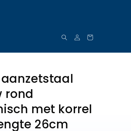
Gratis verzending vanaf €85
Inloggen
Winkelwagen
 aanzetstaal
 rond
isch met korrel
lengte 26cm