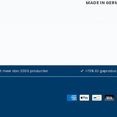
MADE IN GE
Share
it meer dan 2000 producten
≈75% EU geproduc
Betaalmethoden