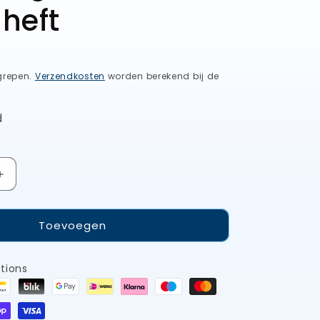
 heft
grepen.
Verzendkosten
worden berekend bij de
d
Aantal
verhogen
voor
Toevoegen
IOXIO
aanzetstaal
blauw
tions
rond
keramisch
met
korrel