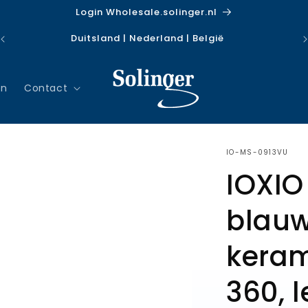
Login Wholesale.solinger.nl
Duitsland | Nederland | België
en
Contact
SKU:
IO-MS-0913VU
IOXIO
blauw
keram
360, 