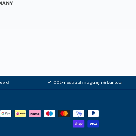
RMANY
eerd
CO2-neutraal magazijn & kantoor