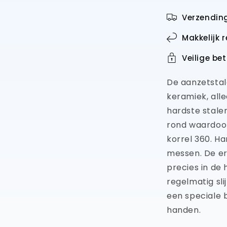
360,
Verzendin
lengte
26cm
Makkelijk 
zwart
heft
Veilige be
De aanzetsta
keramiek, all
hardste stale
rond waardoor 
korrel 360. H
messen. De e
precies in de 
regelmatig sl
een speciale
handen.