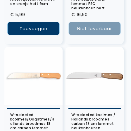
en oranje heft 9cm
lemmet FSC
beukenhout heft
Normale
€ 5,99
Normale
€ 16,50
prijs
prijs
Toevoegen
Niet leverbaar
W-selected
W-selected koolmes /
koolmes/Oogstmes/H
Hollands broodmes
ollands broodmes 18
carbon 18 cm lemmet
cm carbon lemmet
beukenhouten