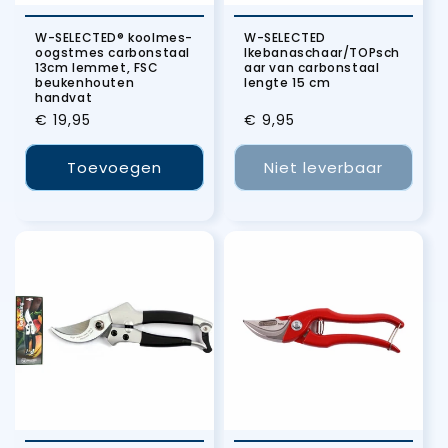
W-SELECTED® koolmes-
W-SELECTED
oogstmes carbonstaal
Ikebanaschaar/TOPsch
13cm lemmet, FSC
aar van carbonstaal
beukenhouten
lengte 15 cm
handvat
Normale
€ 19,95
Normale
€ 9,95
prijs
prijs
Toevoegen
Niet leverbaar