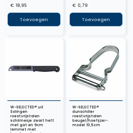
Normale
€ 18,95
Normale
€ 0,79
prijs
prijs
Toevoegen
Toevoegen
W-SELECTED® uit
W-SELECTED®
Solingen
dunschiller
roestvrijstalen
roestvrijstalen
schilmesje zwart heft
beugel/hoefijzer-
met gat en 9cm
model 10,5cm
lemmet met