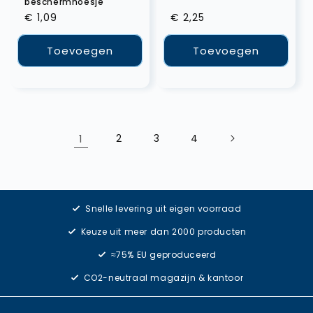
beschermhoesje
Normale
€ 1,09
Normale
€ 2,25
prijs
prijs
Toevoegen
Toevoegen
1
2
3
4
Snelle levering uit eigen voorraad
Keuze uit meer dan 2000 producten
≈75% EU geproduceerd
CO2-neutraal magazijn & kantoor