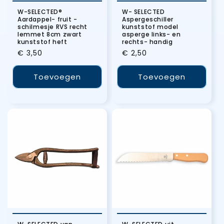
W-SELECTED®
W- SELECTED
Aardappel- fruit -
Aspergeschiller
schilmesje RVS recht
kunststof model
lemmet 8cm zwart
asperge links- en
kunststof heft
rechts- handig
Normale
€ 3,50
Normale
€ 2,50
prijs
prijs
Toevoegen
Toevoegen