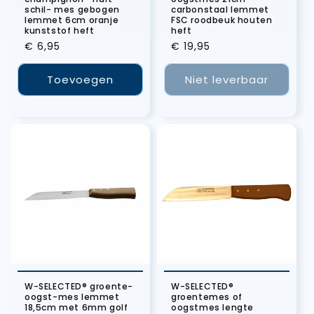
schil- mes gebogen
carbonstaal lemmet
lemmet 6cm oranje
FSC roodbeuk houten
kunststof heft
heft
Normale
€ 6,95
Normale
€ 19,95
prijs
prijs
Toevoegen
Niet leverbaar
W-SELECTED® groente-
W-SELECTED®
oogst-mes lemmet
groentemes of
18,5cm met 6mm golf
oogstmes lengte