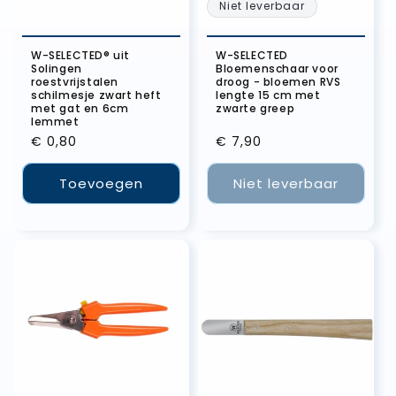
Niet leverbaar
W-SELECTED® uit
W-SELECTED
Solingen
Bloemenschaar voor
roestvrijstalen
droog - bloemen RVS
schilmesje zwart heft
lengte 15 cm met
met gat en 6cm
zwarte greep
lemmet
Normale
€ 0,80
Normale
€ 7,90
prijs
prijs
Toevoegen
Niet leverbaar