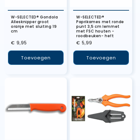
W-SELECTED® Gondola
W-SELECTED®
Allesknipper groot
Paprikames met ronde
oranje met sluiting 19
punt 3,5 cm lemmet
cm
met FSC houten -
roodbeuken- heft
Normale
€ 9,95
Normale
€ 5,99
prijs
prijs
Toevoegen
Toevoegen