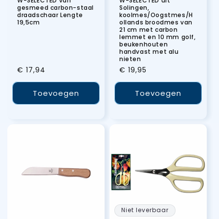
W-SELECTED van
W-SELECTED uit
gesmeed carbon-staal
Solingen,
draadschaar Lengte
koolmes/Oogstmes/H
19,5cm
ollands broodmes van
21 cm met carbon
lemmet en 10 mm golf,
beukenhouten
handvast met alu
nieten
Normale
€ 17,94
Normale
€ 19,95
prijs
prijs
Toevoegen
Toevoegen
Niet leverbaar