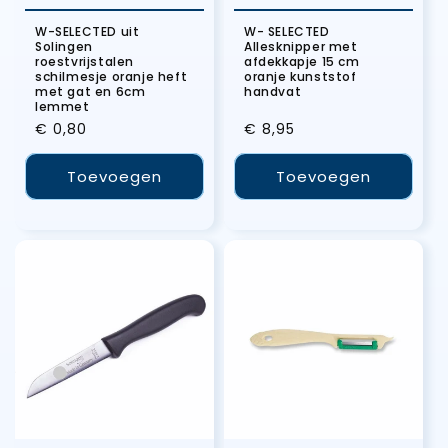
W-SELECTED uit
W- SELECTED
Solingen
Allesknipper met
roestvrijstalen
afdekkapje 15 cm
schilmesje oranje heft
oranje kunststof
met gat en 6cm
handvat
lemmet
Normale
€ 0,80
Normale
€ 8,95
prijs
prijs
Toevoegen
Toevoegen