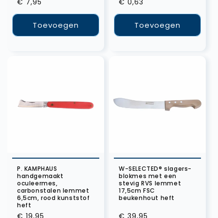
Normale
€ 7,95
Normale
€ 0,63
prijs
prijs
Toevoegen
Toevoegen
P. KAMPHAUS
W-SELECTED® slagers-
handgemaakt
blokmes met een
oculeermes,
stevig RVS lemmet
carbonstalen lemmet
17,5cm FSC
6,5cm, rood kunststof
beukenhout heft
heft
Normale
€ 19,95
Normale
€ 39,95