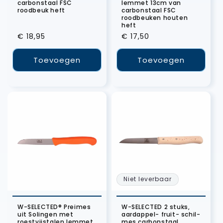
carbonstaal FSC
lemmet 13cm van
roodbeuk heft
carbonstaal FSC
roodbeuken houten
heft
Normale
€ 18,95
Normale
€ 17,50
prijs
prijs
Toevoegen
Toevoegen
Niet leverbaar
W-SELECTED® Preimes
W-SELECTED 2 stuks,
uit Solingen met
aardappel- fruit- schil-
roestvijstalen lemmet
mes carbonstaal