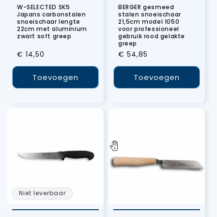
W-SELECTED SK5
BERGER gesmeed
Japans carbonstalen
stalen snoeischaar
snoeischaar lengte
21,5cm model 1050
22cm met aluminium
voor professioneel
zwart soft greep
gebruik rood gelakte
greep
Normale
€ 14,50
Normale
€ 54,85
prijs
prijs
Toevoegen
Toevoegen
Niet leverbaar