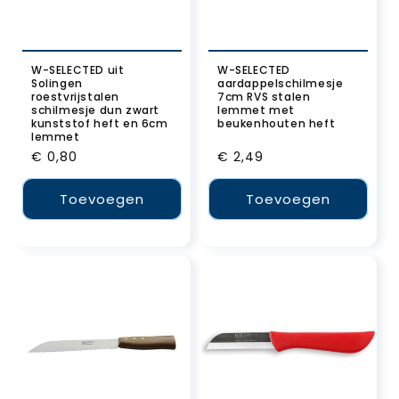
W-SELECTED uit
W-SELECTED
Solingen
aardappelschilmesje
roestvrijstalen
7cm RVS stalen
schilmesje dun zwart
lemmet met
kunststof heft en 6cm
beukenhouten heft
lemmet
Normale
€ 0,80
Normale
€ 2,49
prijs
prijs
Toevoegen
Toevoegen