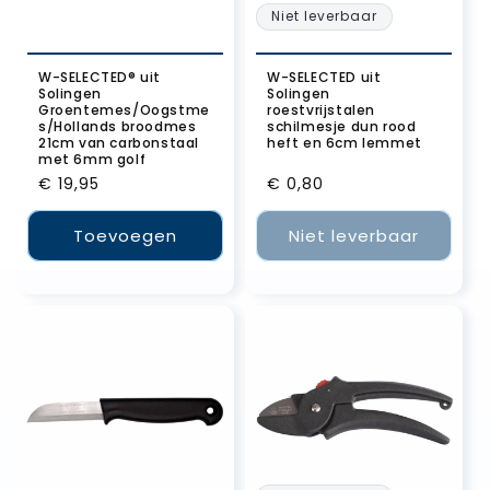
Niet leverbaar
W-SELECTED® uit
W-SELECTED uit
Solingen
Solingen
Groentemes/Oogstme
roestvrijstalen
s/Hollands broodmes
schilmesje dun rood
21cm van carbonstaal
heft en 6cm lemmet
met 6mm golf
Normale
€ 19,95
Normale
€ 0,80
prijs
prijs
Toevoegen
Niet leverbaar