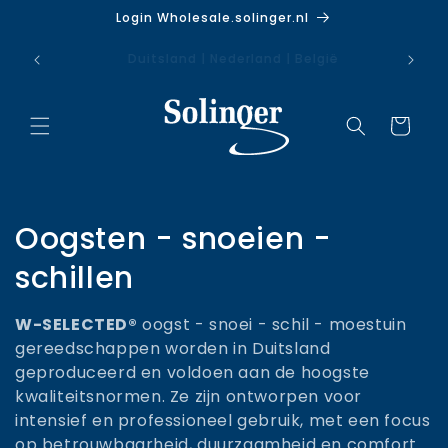
Meteen
Login Wholesale.solinger.nl
naar de
content
Gratis verzending vanaf €85
Winkelwage
C
Oogsten - snoeien -
o
schillen
l
W-SELECTED®
oogst - snoei - schil - moestuin
l
gereedschappen worden in Duitsland
geproduceerd en voldoen aan de hoogste
e
kwaliteitsnormen. Ze zijn ontworpen voor
intensief en professioneel gebruik, met een focus
c
op betrouwbaarheid, duurzaamheid en comfort.