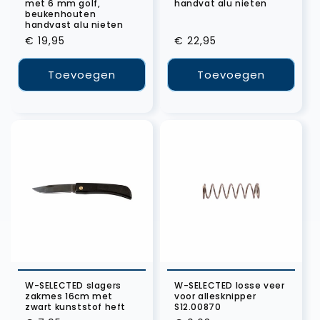
met 6 mm golf,
handvat alu nieten
beukenhouten
handvast alu nieten
Normale
€ 19,95
Normale
€ 22,95
prijs
prijs
Toevoegen
Toevoegen
W-SELECTED slagers
W-SELECTED losse veer
zakmes 16cm met
voor allesknipper
zwart kunststof heft
S12.00870